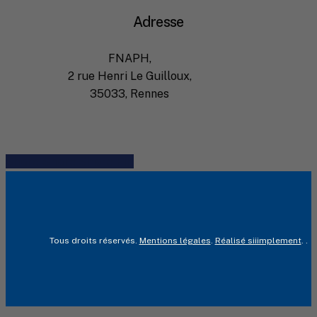
Adresse
FNAPH,
2 rue Henri Le Guilloux,
35033, Rennes
Share
Share
Share
Share
Pin
Tous droits réservés.
Mentions légales
.
Réalisé siiimplement
. .