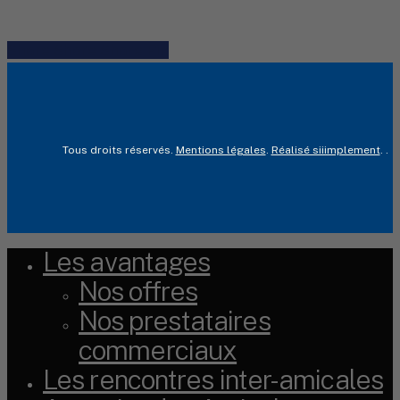
Share
Share
Share
Share
Pin
Tous droits réservés.
Mentions légales
.
Réalisé siiimplement
. .
Les avantages
Close
Menu
Nos offres
Nos prestataires
commerciaux
Les rencontres inter-amicales