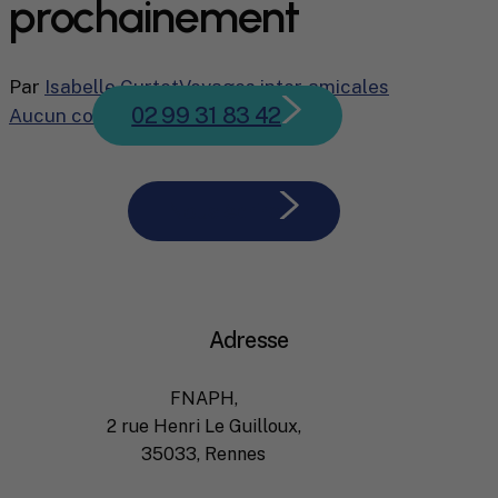
prochainement
Par
Isabelle Curtet
Voyages inter-amicales
02 99 31 83 42
Aucun commentaire
Nous écrire
Adresse
FNAPH,
2 rue Henri Le Guilloux,
35033, Rennes