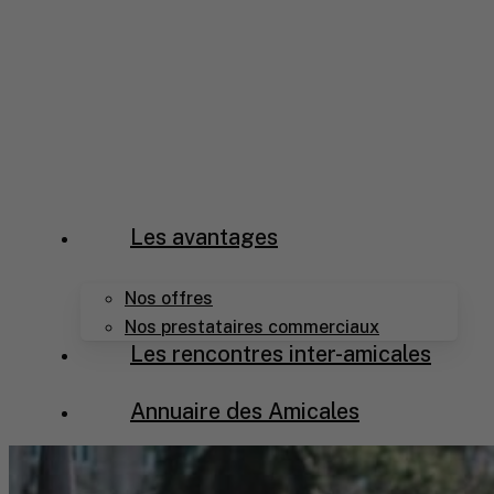
Skip
to
main
content
Menu
Les avantages
Nos offres
Nos prestataires commerciaux
Les rencontres inter-amicales
Annuaire des Amicales